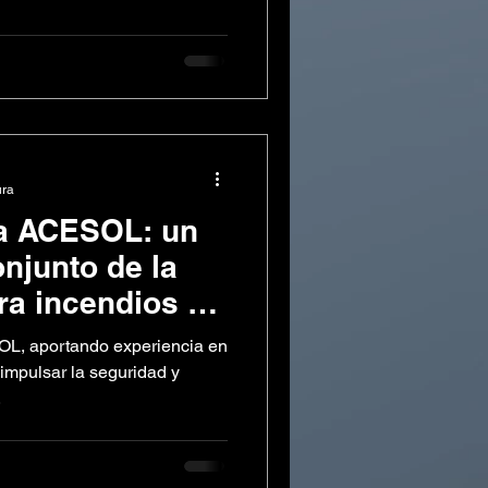
ura
 a ACESOL: un
njunto de la
ra incendios y
ovable
OL, aportando experiencia en
impulsar la seguridad y
.