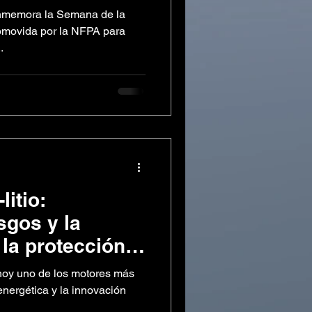
la minería
onmemora la Semana de la
omovida por la NFPA para
.
litio:
sgos y la
 la protección
os
n hoy uno de los motores más
energética y la innovación