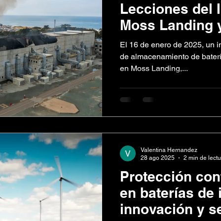
Lecciones del 
Moss Landing y
de Sistemas d
El 16 de enero de 2025, un i
Eficaces
de almacenamiento de batería
en Moss Landing,...
Valentina Hernandez
28 ago 2025
2 min de lect
Protección con
en baterías de i
innovación y s