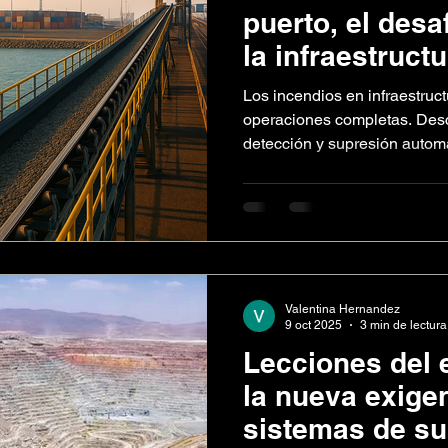
puerto, el desa
la infraestructu
incendios se h
Los incendios en infraestruc
prioridad
operaciones completas. Desc
detección y supresión autom
zonas críticas y permite la c
puertos son una pieza esenci
global. Cada minuto de deten
esperando, contratos en ries
pueden alcanzar millones. En
no es solo una emergencia: e
Valentina Hernandez
9 oct 2025
3 min de lectura
Lecciones del 
la nueva exige
sistemas de su