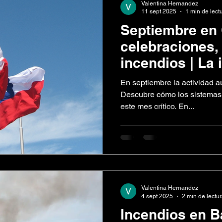
Valentina Hernandez
11 sept 2025
1 min de lect
Septiembre en 
celebraciones,
incendios | La
los sistemas d
En septiembre la actividad a
protección indu
Descubre cómo los sistemas 
este mes crítico. En...
Valentina Hernandez
4 sept 2025
2 min de lectu
Incendios en Ba