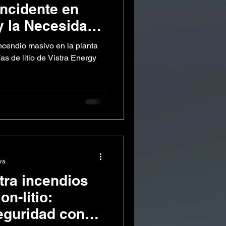
Incidente en
 la Necesidad
e Supresión
ncendio masivo en la planta
s de litio de Vistra Energy
ura
tra incendios
on-litio:
eguridad con