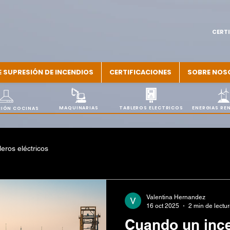
CERTI
E SUPRESIÓN DE INCENDIOS
CERTIFICACIONES
SOBRE NOS
MAQUINARIAS
TABLEROS ELECTRICOS
ENERGIAS RE
IÓN COCINAS
leros eléctricos
Valentina Hernandez
16 oct 2025
2 min de lectu
Cuando un ince