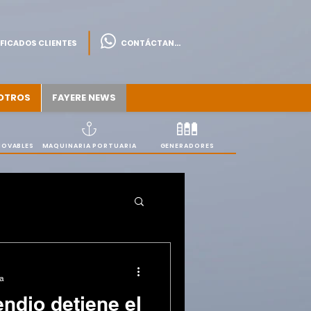
FICADOS CLIENTES
CONTÁCTANOS
OTROS
FAYERE NEWS
NOVABLES
MAQUINARIA PORTUARIA
GENERADORES
ra
ndio detiene el