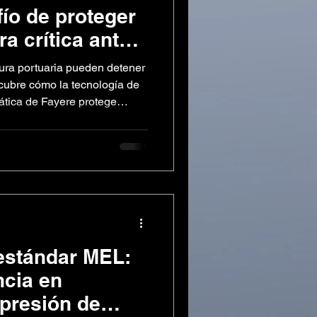
fío de proteger
ra crítica ante
ace una
tura portuaria pueden detener
ubre cómo la tecnología de
ática de Fayere protege
ontinuidad operativa. Los
al de la cadena logística
ción significa barcos
go y pérdidas operativas que
 este entorno, un incendio
s una falla operat
estándar MEL:
ncia en
presión de