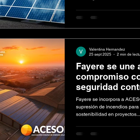
Valentina Hernandez
25 sept 2025
2 min de lect
Fayere se une
compromiso co
seguridad cont
la energía ren
Fayere se incorpora a ACES
supresión de incendios para 
sostenibilidad en proyectos..