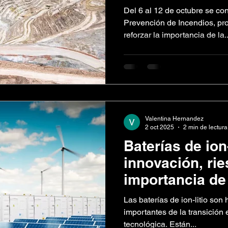
incendios para 
Del 6 al 12 de octubre se c
chilena
Prevención de Incendios, pr
reforzar la importancia de la..
Valentina Hernandez
2 oct 2025
2 min de lectura
Baterías de ion-
innovación, rie
importancia de
contra incendi
Las baterías de ion-litio so
importantes de la transición 
tecnológica. Están...