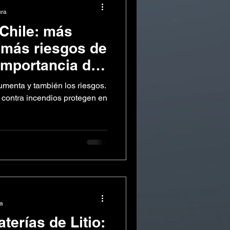
ura
Chile: más
 más riesgos de
 importancia de
e supresión y
umenta y también los riesgos.
strial.
contra incendios protegen en
ra
terías de Litio: