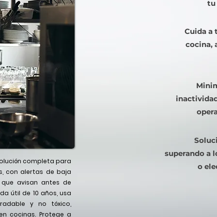
tu
Cuida a 
cocina,
Minim
inactivida
oper
Soluci
superando a 
olución completa para
o ele
s, con alertas de baja
 que avisan antes de
da útil de 10 años, usa
radable y no tóxico,
en cocinas. Protege a