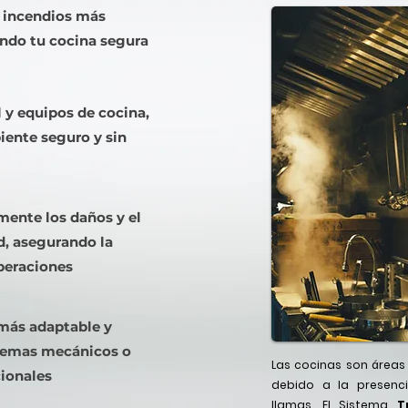
 incendios más
ndo tu cocina segura
 y equipos de cocina,
ente seguro y sin
mente los daños y el
d, asegurando la
peraciones
más adaptable y
stemas mecánicos o
Las cocinas son áreas
ionales
debido a la presenc
llamas. El Sistema
T