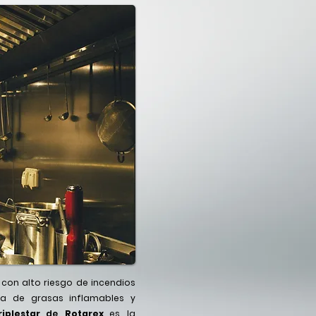
 con alto riesgo de incendios
ia de grasas inflamables y
riplestar
de
Rotarex
es la