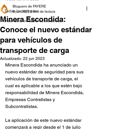
Bloguero de FAYERE
Todas las entradas
8 jun 2023
2 min de lectura
Minera Escondida:
Incendios en tableros eléctricos
Conoce el nuevo estándar
para vehículos de
transporte de carga
Actualizado:
22 jun 2023
Minera Escondida ha anunciado un 
nuevo estándar de seguridad para sus 
vehículos de transporte de carga, el 
cual es aplicable a los que estén bajo 
responsabilidad de Minera Escondida, 
Empresas Contratistas y 
Subcontratistas.
La aplicación de este nuevo estándar 
comenzará a regir desde el 1 de julio 