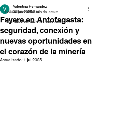
Valentina Hernandez
Todas las entradas
30 jun 2025
2 min de lectura
Fayere en Antofagasta:
Incendios en tableros eléctricos
seguridad, conexión y
nuevas oportunidades en
el corazón de la minería
Actualizado:
1 jul 2025