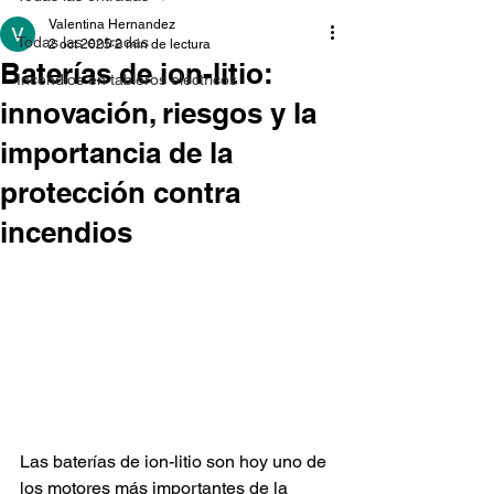
Valentina Hernandez
Todas las entradas
2 oct 2025
2 min de lectura
Baterías de ion-litio:
Incendios en tableros eléctricos
innovación, riesgos y la
importancia de la
protección contra
incendios
Las baterías de ion-litio son hoy uno de 
los motores más importantes de la 