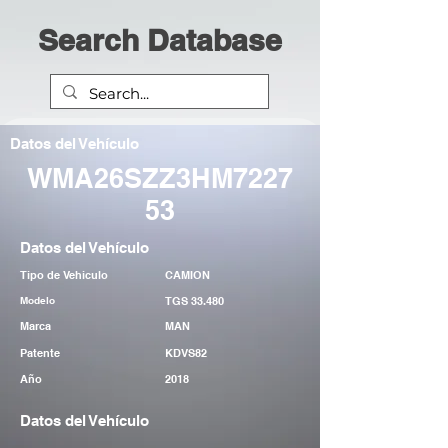
Search Database
Datos del Vehículo
WMA26SZZ3HM7227
53
Datos del Vehículo
Tipo de Vehiculo
CAMION
Modelo
TGS 33.480
Marca
MAN
Patente
KDVS82
Año
2018
Datos del Vehículo