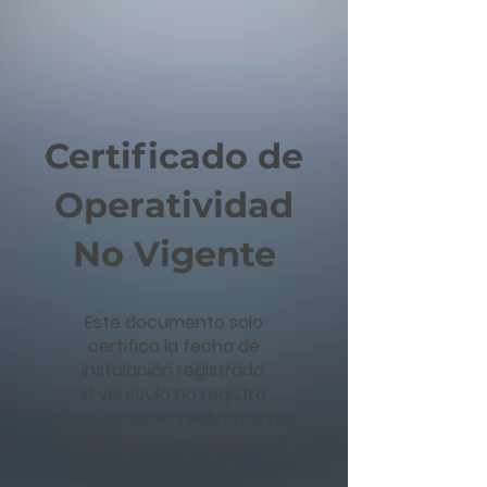
Certificado de
Operatividad
No Vigente
Este documento solo
certifica la fecha de
instalación registrada.
El vehículo no registra
mantenciones realizadas por
FAYERE SPA, desde la fecha
de instalación.