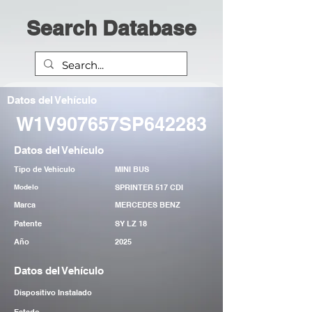
Search Database
Datos del Vehículo
W1V907657SP642283
Datos del Vehículo
Tipo de Vehiculo
MINI BUS
Modelo
SPRINTER 517 CDI
Marca
MERCEDES BENZ
Patente
SY LZ 18
Año
2025
Datos del Vehículo
Dispositivo Instalado