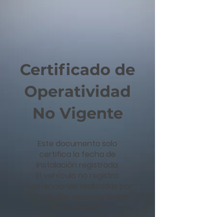
Certificado de
Operatividad
No Vigente
Este documento solo
certifica la fecha de
instalación registrada.
El vehículo no registra
mantenciones realizadas por
FAYERE SPA, desde la fecha
de instalación.