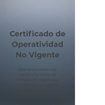
Certificado de
Operatividad
No Vigente
Este documento solo
certifica la fecha de
instalación registrada.
El vehículo no registra
mantenciones realizadas por
FAYERE SPA, desde la fecha
de instalación.