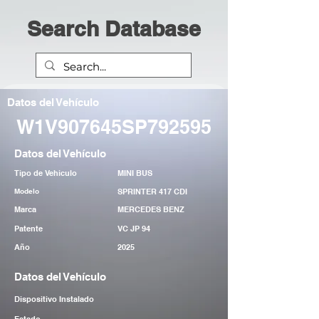
Search Database
Datos del Vehículo
W1V907645SP792595
Datos del Vehículo
Tipo de Vehiculo
MINI BUS
Modelo
SPRINTER 417 CDI
Marca
MERCEDES BENZ
Patente
VC JP 94
Año
2025
Datos del Vehículo
Dispositivo Instalado