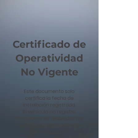
Certificado de
Operatividad
No Vigente
Este documento solo
certifica la fecha de
instalación registrada.
El vehículo no registra
mantenciones realizadas por
FAYERE SPA, desde la fecha
de instalación.