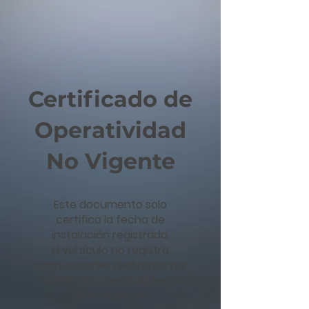
Certificado de
Operatividad
No Vigente
Este documento solo
certifica la fecha de
instalación registrada.
El vehículo no registra
mantenciones realizadas por
FAYERE SPA, desde la fecha
de instalación.