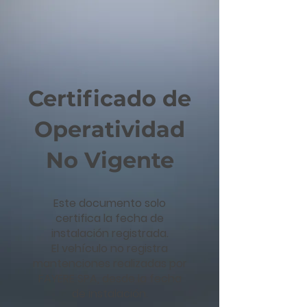
Certificado de
Operatividad
No Vigente
Este documento solo
certifica la fecha de
instalación registrada.
El vehículo no registra
mantenciones realizadas por
FAYERE SPA, desde la fecha
de instalación.