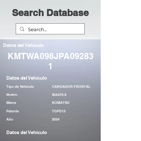
Search Database
Datos del Vehículo
KMTWA098JPA09283
1
Datos del Vehículo
Tipo de Vehiculo
CARGADOR FRONTAL
Modelo
WA470-6
Marca
KOMATSU
Patente
TGPD13
Año
2024
Datos del Vehículo