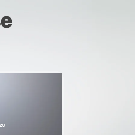
se
UZU