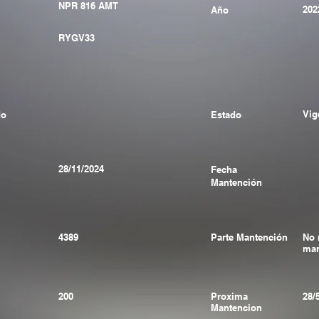
NPR 816 AMT
202
Año
RYGV33
Vig
do
Estado
28/11/2024
Fecha
Mantención
4389
Parte Mantención
No 
man
200
Proxima
28/
Mantencion