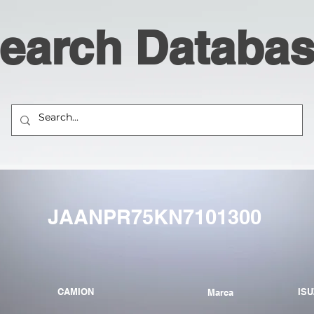
earch Databa
JAANPR75KN7101300
CAMION
IS
Marca