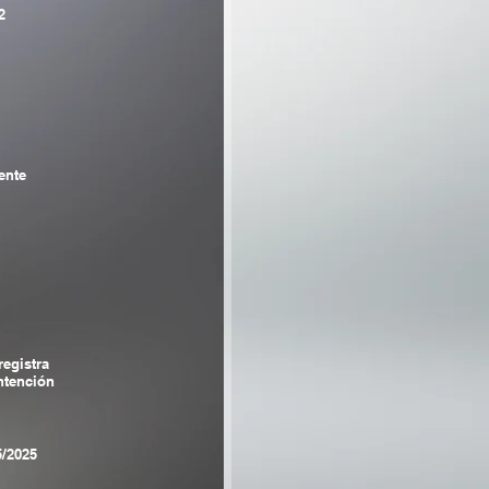
2
ente
registra
tención
5/2025