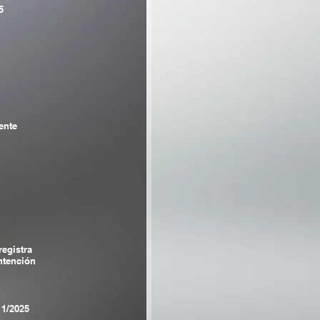
5
ente
registra
tención
11/2025