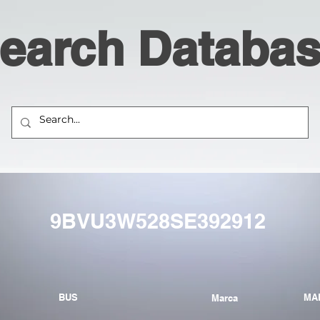
earch Databa
9BVU3W528SE392912
BUS
MA
Marca