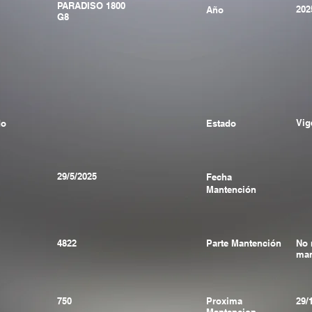
PARADISO 1800
202
Año
G8
Vig
do
Estado
29/5/2025
Fecha
Mantención
4822
Parte Mantención
No 
man
750
Proxima
29/