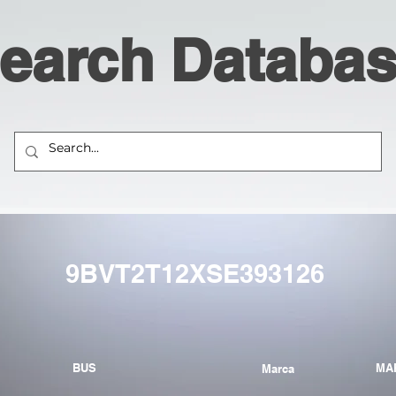
earch Databa
9BVT2T12XSE393126
BUS
MA
Marca