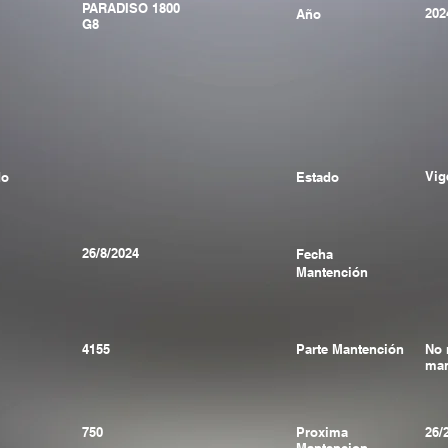
PARADISO 1800
202
Año
G8
Vig
do
Estado
26/8/2024
Fecha
Mantención
4155
Parte Mantención
No 
man
750
Proxima
26/