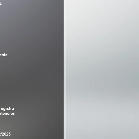
4
ente
registra
tención
2/2025