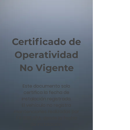
Certificado de
Operatividad
No Vigente
Este documento solo
certifica la fecha de
instalación registrada.
El vehículo no registra
mantenciones realizadas por
FAYERE SPA, desde la fecha
de instalación.