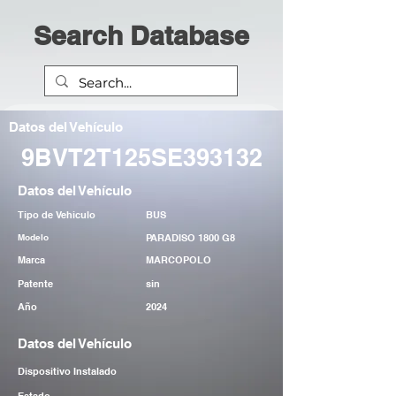
Search Database
Datos del Vehículo
9BVT2T125SE393132
Datos del Vehículo
Tipo de Vehiculo
BUS
Modelo
PARADISO 1800 G8
Marca
MARCOPOLO
Patente
sin
Año
2024
Datos del Vehículo
Dispositivo Instalado