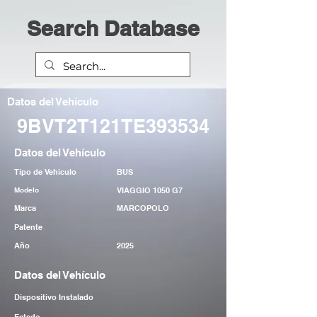
Search Database
Datos del Vehículo
9BVT2T121TE393534
Datos del Vehículo
Tipo de Vehiculo
BUS
Modelo
VIAGGIO 1050 G7
Marca
MARCOPOLO
Patente
Año
2025
Datos del Vehículo
Dispositivo Instalado