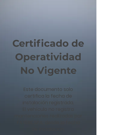
Certificado de
Operatividad
No Vigente
Este documento solo
certifica la fecha de
instalación registrada.
El vehículo no registra
mantenciones realizadas por
FAYERE SPA, desde la fecha
de instalación.