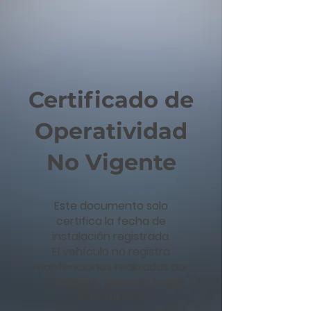
Certificado de
Operatividad
No Vigente
Este documento solo
certifica la fecha de
instalación registrada.
El vehículo no registra
mantenciones realizadas por
FAYERE SPA, desde la fecha
de instalación.