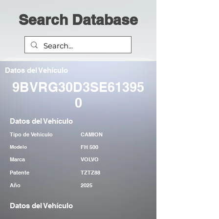
Search Database
Datos del Vehículo
9BVRG30D3SE61395
0
Datos del Vehículo
Tipo de Vehiculo
CAMION
Modelo
FH 500
Marca
VOLVO
Patente
TZTZ88
Año
2025
Datos del Vehículo