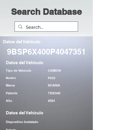
Search Database
Datos del Vehículo
9BSP6X400P4047351
Datos del Vehículo
Tipo de Vehiculo
CAMION
Modelo
P410
Marca
SCANIA
Patente
TBXG66
Año
2024
Datos del Vehículo
Dispositivo Instalado