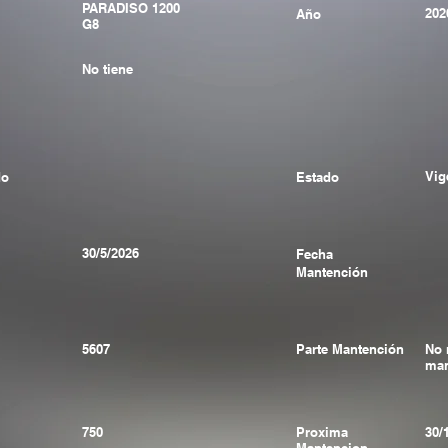
PARADISO 1200
202
Año
G8
No tiene
Vig
do
Estado
30/5/2026
Fecha
Mantención
5607
Parte Mantención
No 
man
750
Proxima
30/