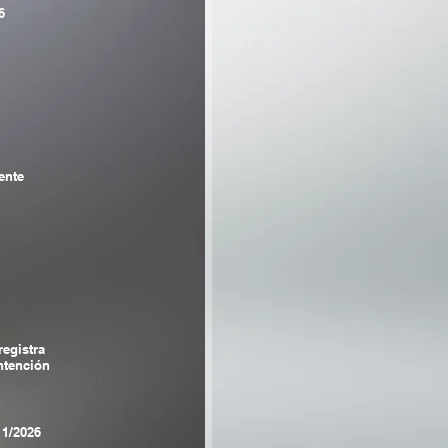
6
ente
registra
tención
11/2026