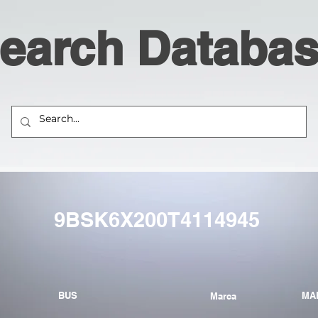
earch Databa
9BSK6X200T4114945
BUS
MA
Marca