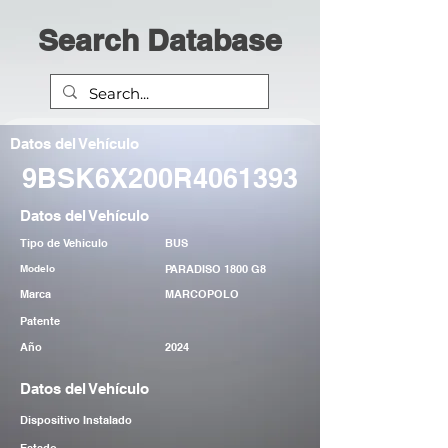
Search Database
Datos del Vehículo
9BSK6X200R4061393
Datos del Vehículo
Tipo de Vehiculo
BUS
Modelo
PARADISO 1800 G8
Marca
MARCOPOLO
Patente
Año
2024
Datos del Vehículo
Dispositivo Instalado