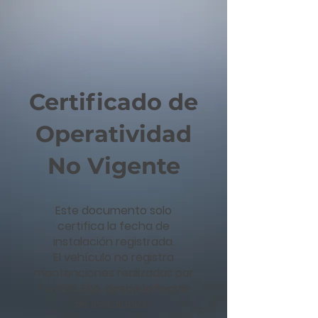
Certificado de
Operatividad
No Vigente
Este documento solo
certifica la fecha de
instalación registrada.
El vehículo no registra
mantenciones realizadas por
FAYERE SPA, desde la fecha
de instalación.