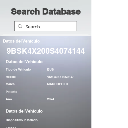
Search Database
Datos del Vehículo
9BSK4X200S4074144
Datos del Vehículo
Tipo de Vehiculo
BUS
Modelo
VIAGGIO 1050 G7
Marca
MARCOPOLO
Patente
Año
2024
Datos del Vehículo
Dispositivo Instalado