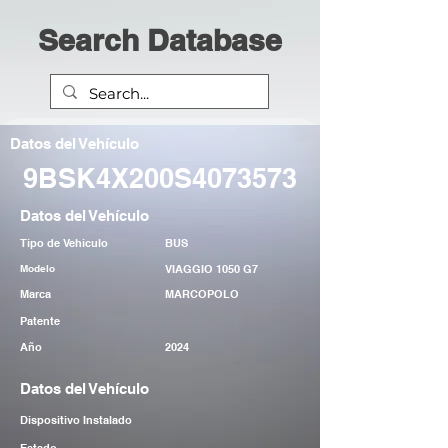
Search Database
Datos del Vehículo
9BSK4X200S4073573
Datos del Vehículo
Tipo de Vehiculo
BUS
Modelo
VIAGGIO 1050 G7
Marca
MARCOPOLO
Patente
Año
2024
Datos del Vehículo
Dispositivo Instalado