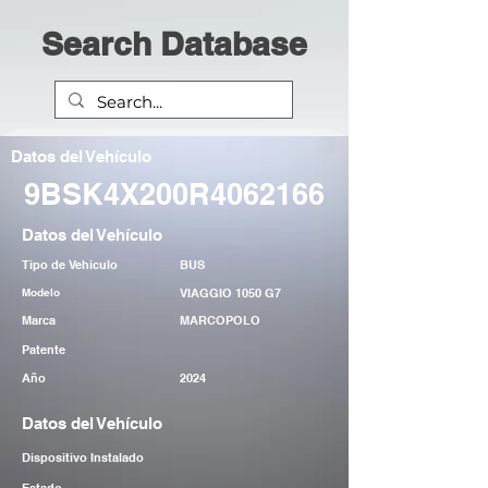
Search Database
Datos del Vehículo
9BSK4X200R4062166
Datos del Vehículo
Tipo de Vehiculo
BUS
Modelo
VIAGGIO 1050 G7
Marca
MARCOPOLO
Patente
Año
2024
Datos del Vehículo
Dispositivo Instalado