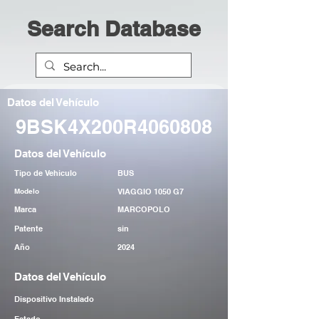
Search Database
Datos del Vehículo
9BSK4X200R4060808
Datos del Vehículo
Tipo de Vehiculo
BUS
Modelo
VIAGGIO 1050 G7
Marca
MARCOPOLO
Patente
sin
Año
2024
Datos del Vehículo
Dispositivo Instalado