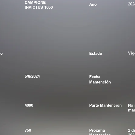
CAMPIONE
202
Año
INVICTUS 1050
Vig
do
Estado
5/8/2024
Fecha
Mantención
4090
Parte Mantención
No 
man
750
Proxima
2 d