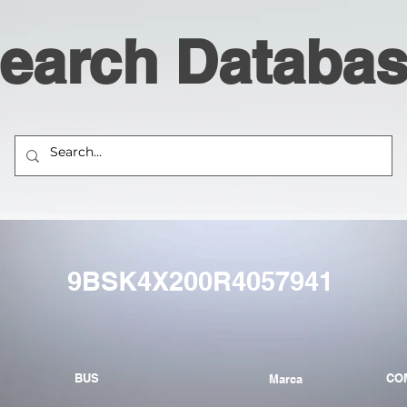
earch Databa
9BSK4X200R4057941
BUS
CO
Marca