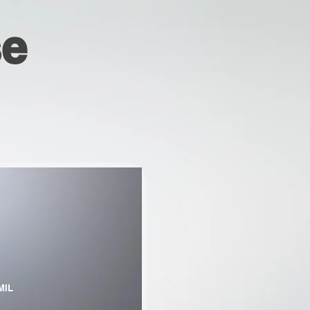
se
MIL