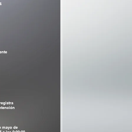
4
ente
registra
tención
e mayo de