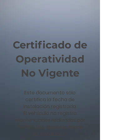
Certificado de
Operatividad
No Vigente
Este documento solo
certifica la fecha de
instalación registrada.
El vehículo no registra
mantenciones realizadas por
FAYERE SPA, desde la fecha
de instalación.