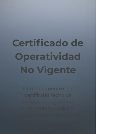
Certificado de
Operatividad
No Vigente
Este documento solo
certifica la fecha de
instalación registrada.
El vehículo no registra
mantenciones realizadas por
FAYERE SPA, desde la fecha
de instalación.