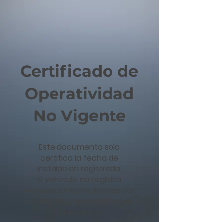
Certificado de
Operatividad
No Vigente
Este documento solo
certifica la fecha de
instalación registrada.
El vehículo no registra
mantenciones realizadas por
FAYERE SPA, desde la fecha
de instalación.