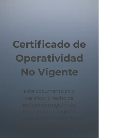
Certificado de
Operatividad
No Vigente
Este documento solo
certifica la fecha de
instalación registrada.
El vehículo no registra
mantenciones realizadas por
FAYERE SPA, desde la fecha
de instalación.