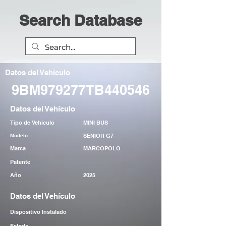
Search Database
Datos del Vehículo
9BM979277TB440546
Datos del Vehículo
Tipo de Vehiculo
MINI BUS
Modelo
SENIOR G7
Marca
MARCOPOLO
Patente
Año
2025
Datos del Vehículo
Dispositivo Instalado