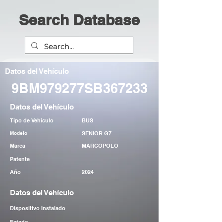
Search Database
Datos del Vehículo
9BM979277SB367233
Datos del Vehículo
Tipo de Vehiculo
BUS
Modelo
SENIOR G7
Marca
MARCOPOLO
Patente
Año
2024
Datos del Vehículo
Dispositivo Instalado