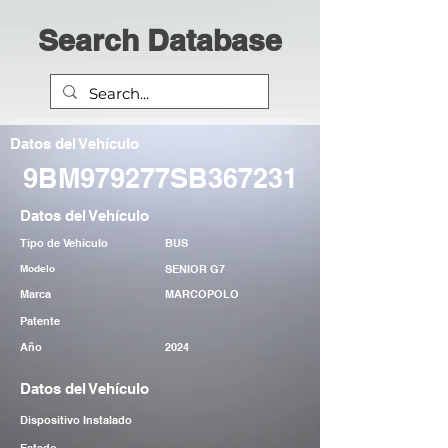
Search Database
Datos del Vehículo
9BM979277SB367231
Datos del Vehículo
Tipo de Vehiculo
BUS
Modelo
SENIOR G7
Marca
MARCOPOLO
Patente
Año
2024
Datos del Vehículo
Dispositivo Instalado