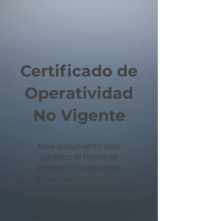
Certificado de
Operatividad
No Vigente
Este documento solo
certifica la fecha de
instalación registrada.
El vehículo no registra
mantenciones realizadas por
FAYERE SPA, desde la fecha
de instalación.