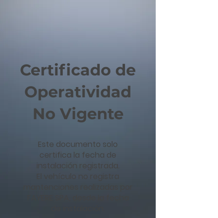
Certificado de
Operatividad
No Vigente
Este documento solo
certifica la fecha de
instalación registrada.
El vehículo no registra
mantenciones realizadas por
FAYERE SPA, desde la fecha
de instalación.