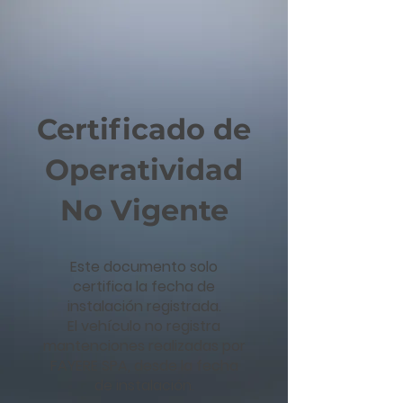
Certificado de
Operatividad
No Vigente
Este documento solo
certifica la fecha de
instalación registrada.
El vehículo no registra
mantenciones realizadas por
FAYERE SPA, desde la fecha
de instalación.