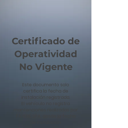
Certificado de
Operatividad
No Vigente
Este documento solo
certifica la fecha de
instalación registrada.
El vehículo no registra
mantenciones realizadas por
FAYERE SPA, desde la fecha
de instalación.