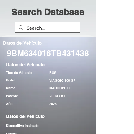
Search Database
Datos del Vehículo
9BM634016TB431438
Datos del Vehículo
Tipo de Vehiculo
BUS
Modelo
VIAGGIO 900 G7
Marca
MARCOPOLO
Patente
VF-RG-80
Año
2026
Datos del Vehículo
Dispositivo Instalado