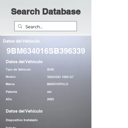
Search Database
Datos del Vehículo
9BM634016SB396339
Datos del Vehículo
Tipo de Vehiculo
BUS
Modelo
VIAGGIO 1050 G7
Marca
MARCOPOLO
Patente
sin
Año
2025
Datos del Vehículo
Dispositivo Instalado