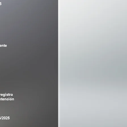
5
ente
registra
tención
6/2025