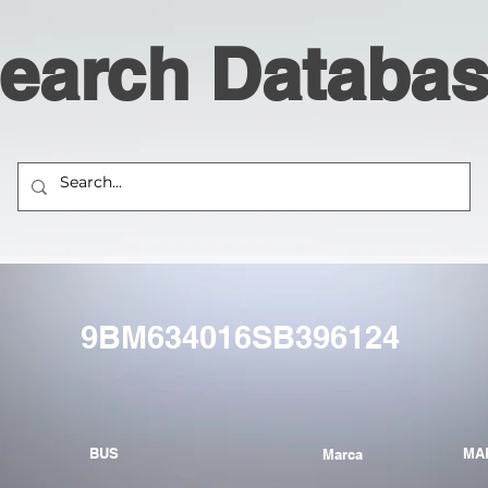
earch Databa
9BM634016SB396124
BUS
MA
Marca