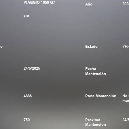
VIAGGIO 1050 G7
202
Año
sin
Vig
do
Estado
24/6/2025
Fecha
Mantención
4886
Parte Mantención
No 
man
750
Proxima
24/
Mantencion