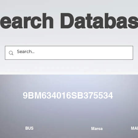
earch Databa
9BM634016SB375534
BUS
MA
Marca