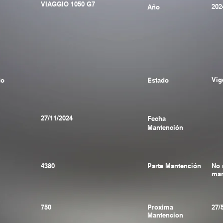
VIAGGIO 1050 G7
202
Año
Vig
do
Estado
27/11/2024
Fecha
Mantención
4380
Parte Mantención
No 
man
750
Proxima
27/
Mantencion