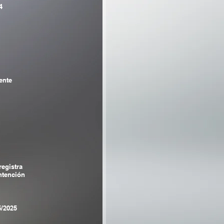
4
ente
registra
tención
5/2025