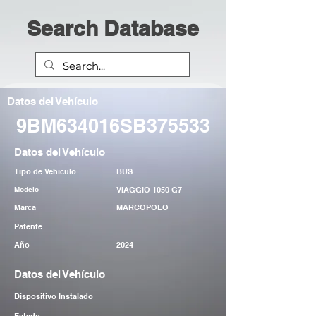
Search Database
Datos del Vehículo
9BM634016SB375533
Datos del Vehículo
Tipo de Vehiculo
BUS
Modelo
VIAGGIO 1050 G7
Marca
MARCOPOLO
Patente
Año
2024
Datos del Vehículo
Dispositivo Instalado