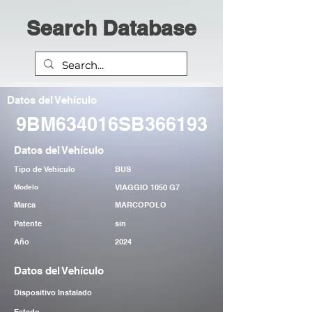
Search Database
Datos del Vehículo
9BM634016SB366193
Datos del Vehículo
Tipo de Vehiculo
BUS
Modelo
VIAGGIO 1050 G7
Marca
MARCOPOLO
Patente
sin
Año
2024
Datos del Vehículo
Dispositivo Instalado